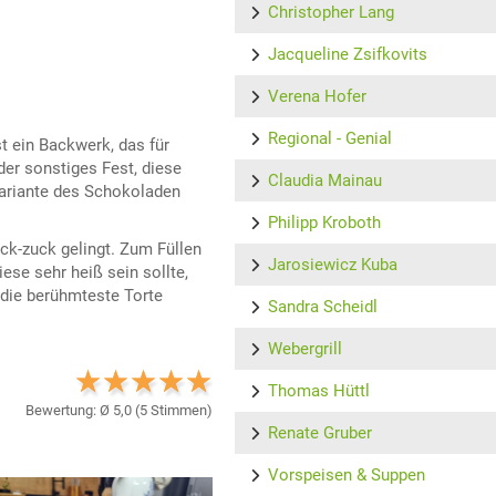
Christopher Lang
Jacqueline Zsifkovits
Verena Hofer
Regional - Genial
t ein Backwerk, das für
er sonstiges Fest, diese
Claudia Mainau
Variante des Schokoladen
Philipp Kroboth
uck-zuck gelingt. Zum Füllen
Jarosiewicz Kuba
se sehr heiß sein sollte,
 die berühmteste Torte
Sandra Scheidl
Webergrill
Thomas Hüttl
Bewertung: Ø
5,0
(
5
Stimmen)
Renate Gruber
Vorspeisen & Suppen