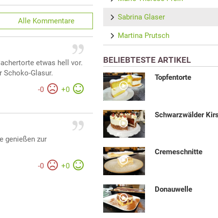
Sabrina Glaser
Alle
Kommentare
Martina Prutsch
BELIEBTESTE ARTIKEL
chertorte etwas hell vor.
r Schoko-Glasur.
Topfentorte
-
0
+
0
Schwarzwälder Kirs
le genießen zur
Cremeschnitte
-
0
+
0
Donauwelle