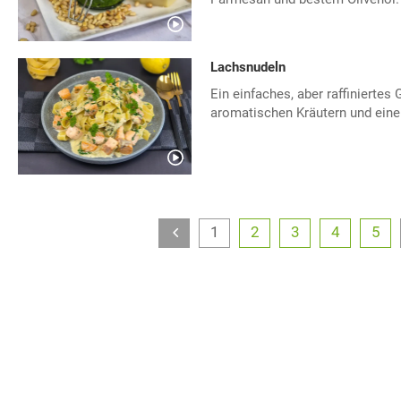
Lachsnudeln
Ein einfaches, aber raffiniertes
aromatischen Kräutern und eine
1
2
3
4
5