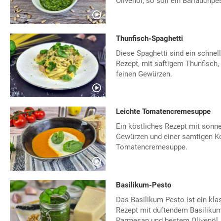
Olivenöl, so soll ein Bärlauchpe
Thunfisch-Spaghetti
Diese Spaghetti sind ein schnel
Rezept, mit saftigem Thunfisch
feinen Gewürzen.
Leichte Tomatencremesuppe
Ein köstliches Rezept mit sonn
Gewürzen und einer samtigen Kon
Tomatencremesuppe.
Basilikum-Pesto
Das Basilikum Pesto ist ein kl
Rezept mit duftendem Basilikum
Parmesan und bestem Olivenöl.