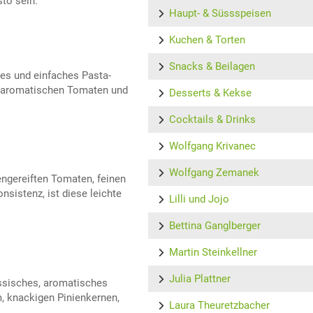
sto sein.
Haupt- & Süssspeisen
Kuchen & Torten
Snacks & Beilagen
les und einfaches Pasta-
, aromatischen Tomaten und
Desserts & Kekse
Cocktails & Drinks
Wolfgang Krivanec
Wolfgang Zemanek
engereiften Tomaten, feinen
sistenz, ist diese leichte
Lilli und Jojo
Bettina Ganglberger
Martin Steinkellner
Julia Plattner
assisches, aromatisches
, knackigen Pinienkernen,
Laura Theuretzbacher