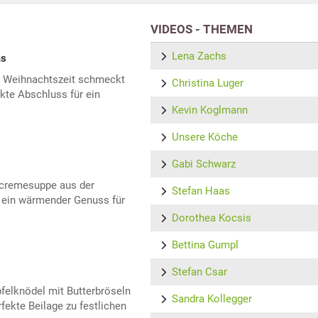
VIDEOS - THEMEN
Lena Zachs
as
ur Weihnachtszeit schmeckt
Christina Luger
ekte Abschluss für ein
Kevin Koglmann
Unsere Köche
Gabi Schwarz
icremesuppe aus der
Stefan Haas
 ein wärmender Genuss für
Dorothea Kocsis
Bettina Gumpl
Stefan Csar
felknödel mit Butterbröseln
Sandra Kollegger
rfekte Beilage zu festlichen