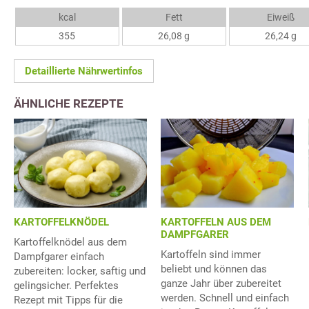
kcal
Fett
Eiweiß
355
26,08 g
26,24 g
Detaillierte Nährwertinfos
ÄHNLICHE REZEPTE
KARTOFFELKNÖDEL
KARTOFFELN AUS DEM
DAMPFGARER
Kartoffelknödel aus dem
Kartoffeln sind immer
Dampfgarer einfach
beliebt und können das
zubereiten: locker, saftig und
ganze Jahr über zubereitet
gelingsicher. Perfektes
werden. Schnell und einfach
Rezept mit Tipps für die