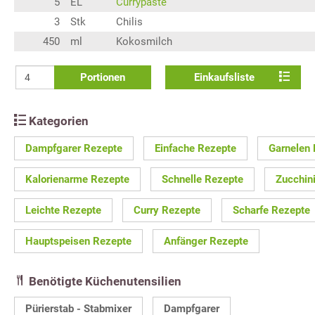
5
EL
Currypaste
3
Stk
Chilis
450
ml
Kokosmilch
Portionen
Einkaufsliste
Kategorien
Dampfgarer Rezepte
Einfache Rezepte
Garnelen
Kalorienarme Rezepte
Schnelle Rezepte
Zucchin
Leichte Rezepte
Curry Rezepte
Scharfe Rezepte
Hauptspeisen Rezepte
Anfänger Rezepte
Benötigte Küchenutensilien
Pürierstab - Stabmixer
Dampfgarer