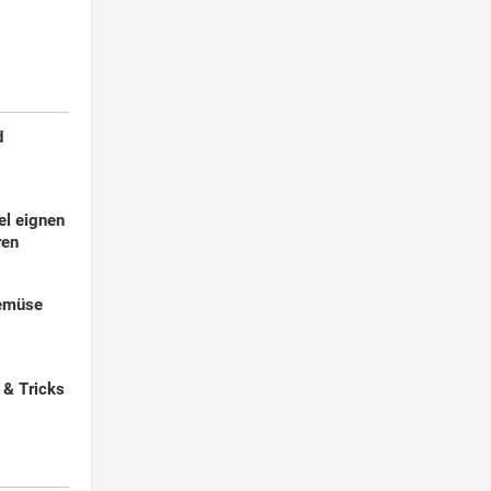
d
el eignen
ren
emüse
 & Tricks