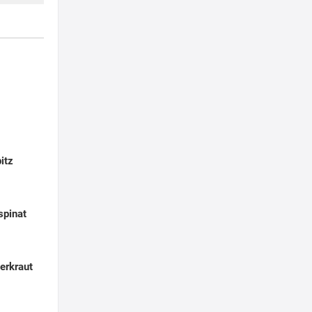
itz
spinat
erkraut