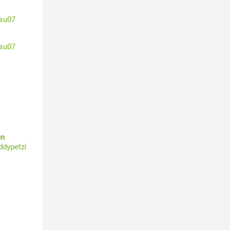
su07
su07
en
ddypetzi