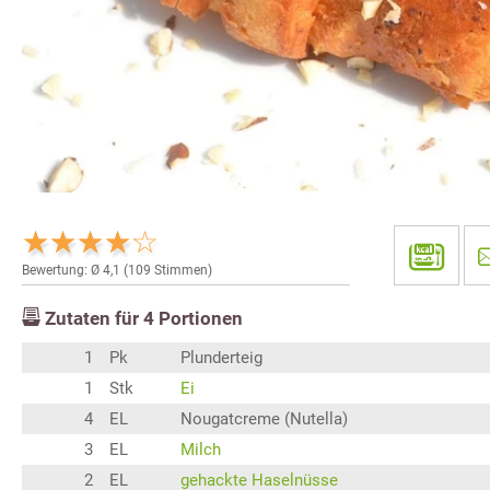
Bewertung: Ø
4,1
(
109
Stimmen)
Zutaten für
4
Portionen
1
Pk
Plunderteig
1
Stk
Ei
4
EL
Nougatcreme (Nutella)
3
EL
Milch
2
EL
gehackte Haselnüsse