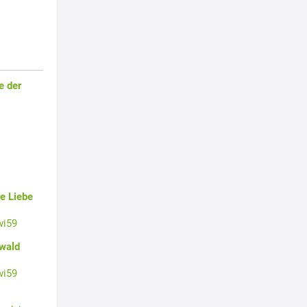
e der
e Liebe
wi59
swald
wi59