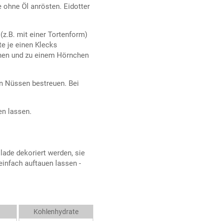
 ohne Öl anrösten. Eidotter
z.B. mit einer Tortenform)
ite je einen Klecks
chen und zu einem Hörnchen
n Nüssen bestreuen. Bei
en lassen.
ade dekoriert werden, sie
einfach auftauen lassen -
Kohlenhydrate