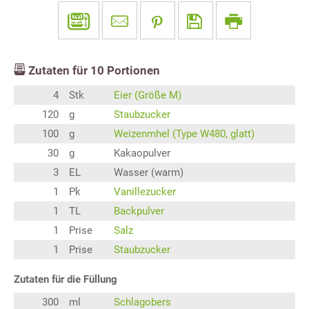
Zutaten für
10
Portionen
4
Stk
Eier (Größe M)
120
g
Staubzucker
100
g
Weizenmhel (Type W480, glatt)
30
g
Kakaopulver
3
EL
Wasser (warm)
1
Pk
Vanillezucker
1
TL
Backpulver
1
Prise
Salz
1
Prise
Staubzucker
Zutaten für die Füllung
300
ml
Schlagobers