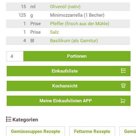
15
ml
Olivenöl (nativ)
125
g
Minimozzarrella (1 Becher)
1
Prise
Pfeffer (frisch aus der Mühle)
1
Prise
Salz
4
Bl
Basilikum (als Garnitur)
Portionen
Einkaufsliste
Kochansicht
Meine Einkaufslisten APP
Kategorien
Gemüsesuppen Rezepte
Fettarme Rezepte
Gemü