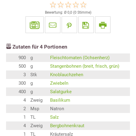
Bewertung: Ø
0,0
(
0
Stimme)
Zutaten für
4
Portionen
900
g
Fleischtomaten (Ochsenherz)
500
g
Stangenbohnen (breit, frisch, grün)
3
Stk
Knoblauchzehen
300
g
Zwiebeln
400
g
Salatgurke
4
Zweig
Basilikum
2
Msp
Natron
1
TL
Salz
4
Zweig
Bergbohnenkraut
1
TL
Kräutersalz