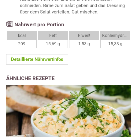
schneiden. Birne zum Salat geben und das Dressing
über dem Salat verteilen. Gut mischen.
Nährwert pro Portion
kcal
Fett
Eiweiß
Kohlenhydrate
209
15,69 g
1,53 g
15,33 g
Detaillierte Nährwertinfos
ÄHNLICHE REZEPTE