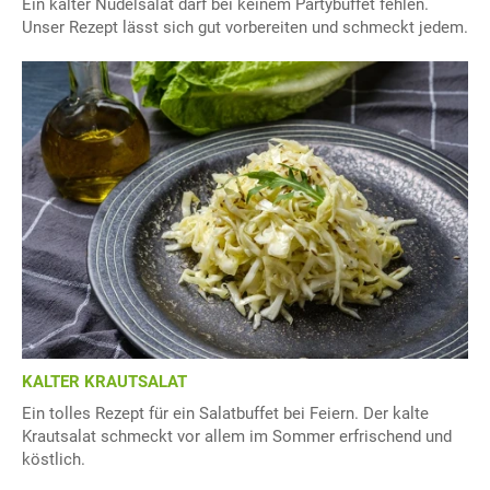
Ein kalter Nudelsalat darf bei keinem Partybuffet fehlen.
Unser Rezept lässt sich gut vorbereiten und schmeckt jedem.
KALTER KRAUTSALAT
Ein tolles Rezept für ein Salatbuffet bei Feiern. Der kalte
Krautsalat schmeckt vor allem im Sommer erfrischend und
köstlich.