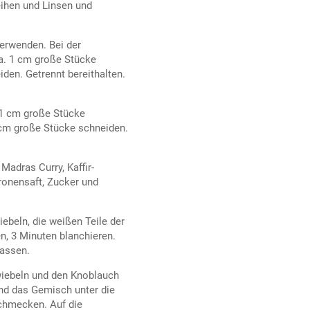
ihen und Linsen und
verwenden. Bei der
a. 1 cm große Stücke
den. Getrennt bereithalten.
 1 cm große Stücke
 cm große Stücke schneiden.
adras Curry, Kaffir-
ronensaft, Zucker und
beln, die weißen Teile der
n, 3 Minuten blanchieren.
lassen.
zwiebeln und den Knoblauch
d das Gemisch unter die
chmecken. Auf die