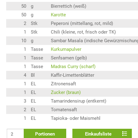
50
g
Bierrettich (weiß)
50
g
Karotte
2
Stk
Peperoni (mittellang, rot, mild)
1
Stk
Chili (kleine, rot, frisch oder TK)
10
g
Sambar Masala (indische Gewürzmischun
1
Tasse
Kurkumapulver
1
Tasse
Senfsamen (gelb)
1
Tasse
Madras Curry (scharf)
4
Bl
Kaffir-Limettenblätter
1
EL
Zitronensaft
1
EL
Zucker (braun)
3
EL
Tamarindensirup (entkernt)
2
EL
Tomatensaft
1
EL
Tapioka- oder Maismehl
Portionen
Einkaufsliste