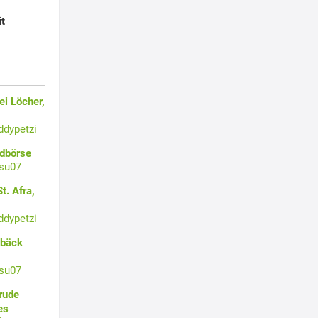
it
i Löcher,
ddypetzi
ldbörse
su07
t. Afra,
ddypetzi
ebäck
su07
rude
es