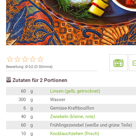
Bewertung: Ø
0,0
(
0
Stimme)
Zutaten für
2
Portionen
60
g
Linsen (gelb, getrocknet)
300
g
Wasser
6
g
Gemüse-Kraftbouillon
40
g
Zwiebeln (kleine, rote)
60
g
Frühlingszwiebel (weiße und grüne Teile)
10
g
Knoblauchzehen (frisch)