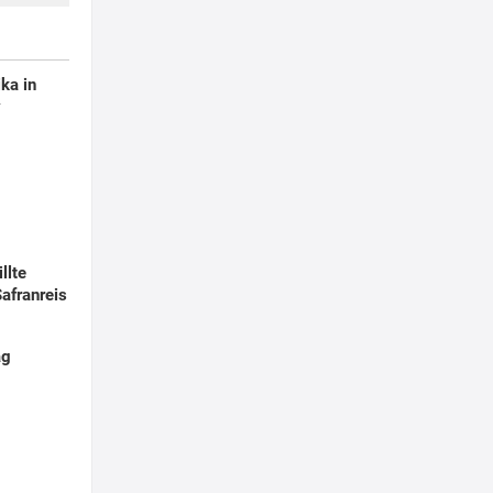
ka in
y
llte
afranreis
ag