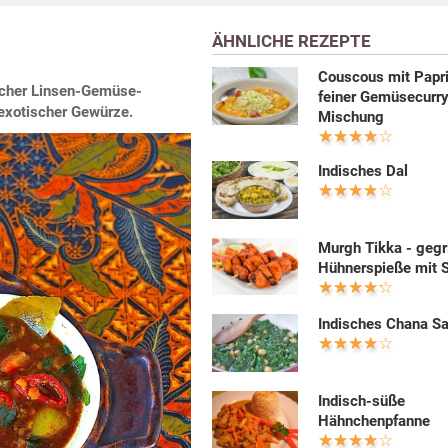
ÄHNLICHE REZEPTE
Couscous mit Papri
scher Linsen-Gemüse-
feiner Gemüsecurr
 exotischer Gewürze.
Mischung
Indisches Dal
Murgh Tikka - gegri
Hühnerspieße mit S
Indisches Chana S
Indisch-süße
Hähnchenpfanne