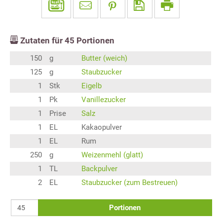
Zutaten für
45
Portionen
150
g
Butter (weich)
125
g
Staubzucker
1
Stk
Eigelb
1
Pk
Vanillezucker
1
Prise
Salz
1
EL
Kakaopulver
1
EL
Rum
250
g
Weizenmehl (glatt)
1
TL
Backpulver
2
EL
Staubzucker (zum Bestreuen)
Portionen