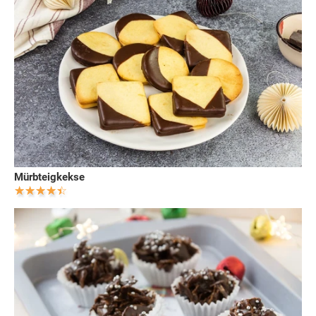
Mürbteigkekse