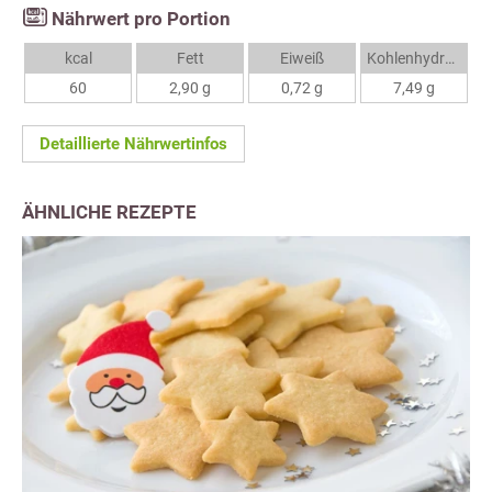
Nährwert pro Portion
kcal
Fett
Eiweiß
Kohlenhydrate
60
2,90 g
0,72 g
7,49 g
Detaillierte Nährwertinfos
ÄHNLICHE REZEPTE