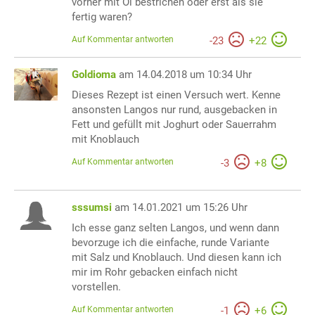
vorher mit Öl bestrichen oder erst als sie
fertig waren?
Auf Kommentar antworten
-
23
+
22
Goldioma
am 14.04.2018 um 10:34 Uhr
Dieses Rezept ist einen Versuch wert. Kenne
ansonsten Langos nur rund, ausgebacken in
Fett und gefüllt mit Joghurt oder Sauerrahm
mit Knoblauch
Auf Kommentar antworten
-
3
+
8
sssumsi
am 14.01.2021 um 15:26 Uhr
Ich esse ganz selten Langos, und wenn dann
bevorzuge ich die einfache, runde Variante
mit Salz und Knoblauch. Und diesen kann ich
mir im Rohr gebacken einfach nicht
vorstellen.
Auf Kommentar antworten
-
1
+
6