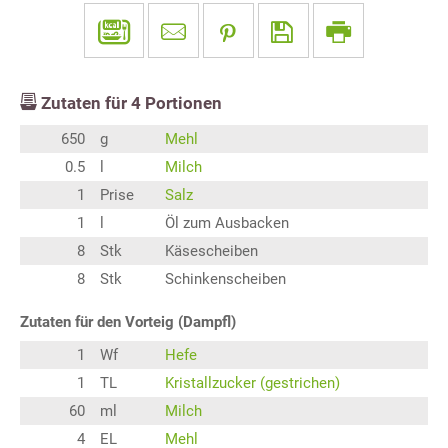
Zutaten für
4
Portionen
650
g
Mehl
0.5
l
Milch
1
Prise
Salz
1
l
Öl zum Ausbacken
8
Stk
Käsescheiben
8
Stk
Schinkenscheiben
Zutaten für den Vorteig (Dampfl)
1
Wf
Hefe
1
TL
Kristallzucker (gestrichen)
60
ml
Milch
4
EL
Mehl