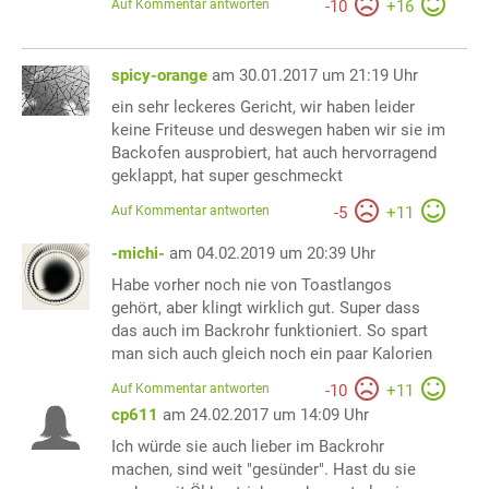
Auf Kommentar antworten
-
10
+
16
spicy-orange
am 30.01.2017 um 21:19 Uhr
ein sehr leckeres Gericht, wir haben leider
keine Friteuse und deswegen haben wir sie im
Backofen ausprobiert, hat auch hervorragend
geklappt, hat super geschmeckt
Auf Kommentar antworten
-
5
+
11
-michi-
am 04.02.2019 um 20:39 Uhr
Habe vorher noch nie von Toastlangos
gehört, aber klingt wirklich gut. Super dass
das auch im Backrohr funktioniert. So spart
man sich auch gleich noch ein paar Kalorien
Auf Kommentar antworten
-
10
+
11
cp611
am 24.02.2017 um 14:09 Uhr
Ich würde sie auch lieber im Backrohr
machen, sind weit "gesünder". Hast du sie