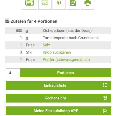
Zutaten für
4
Portionen
800
g
Kichererbsen (aus der Dose)
1
g
Tomatenpesto nach Grundrezept
1
Prise
Salz
3
Stk
Knoblauchzehen
1
Prise
Pfeffer (schwarz,gemahlen)
Portionen
Einkaufsliste
Kochansicht
Meine Einkaufslisten APP