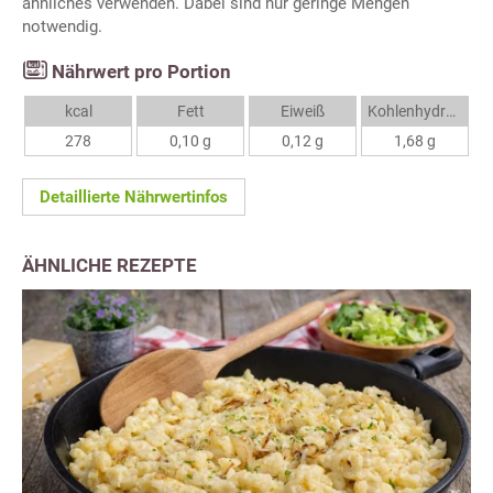
ähnliches verwenden. Dabei sind nur geringe Mengen
notwendig.
Nährwert pro Portion
kcal
Fett
Eiweiß
Kohlenhydrate
278
0,10 g
0,12 g
1,68 g
Detaillierte Nährwertinfos
ÄHNLICHE REZEPTE