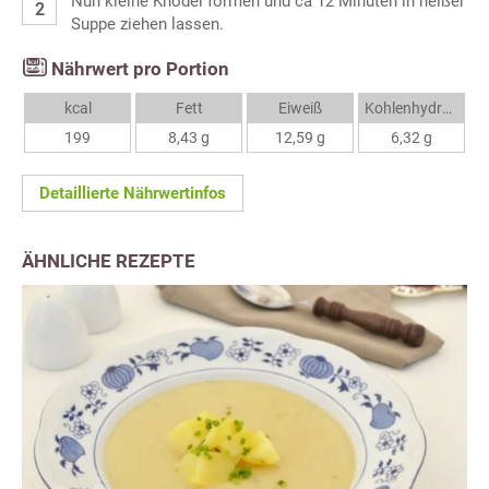
Nun kleine Knödel formen und ca 12 Minuten in heißer
Suppe ziehen lassen.
Nährwert pro Portion
kcal
Fett
Eiweiß
Kohlenhydrate
199
8,43 g
12,59 g
6,32 g
Detaillierte Nährwertinfos
ÄHNLICHE REZEPTE