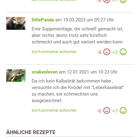
-
0
+
1
littlePanda
am 19.03.2023 um 05:27 Uhr
Eine Suppeneinlage, die schnell gemacht ist,
aber nichts desto trotz sehr köstlich
schmeckt und auch gut variiert werden kann
Auf Kommentar antworten
-
0
+
2
snakeeleven
am 12.01.2021 um 10:23 Uhr
Da ich kein Kalbsbrät bekommen habe ,
versuchte ich die Knödel mit "Leberkäsebrät"
zu machen, sie schmeckten uns
ausgezeichnet.
Auf Kommentar antworten
-
0
+
7
ÄHNLICHE REZEPTE