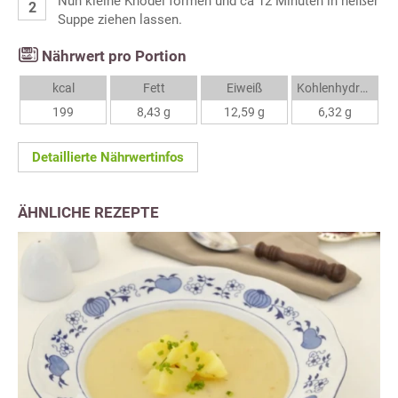
Nun kleine Knödel formen und ca 12 Minuten in heißer
Suppe ziehen lassen.
Nährwert pro Portion
kcal
Fett
Eiweiß
Kohlenhydrate
199
8,43 g
12,59 g
6,32 g
Detaillierte Nährwertinfos
ÄHNLICHE REZEPTE