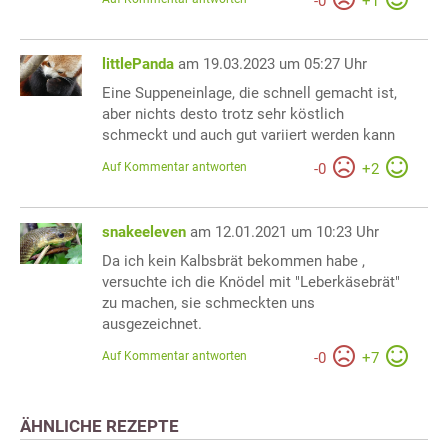
-
0
+
1
littlePanda
am 19.03.2023 um 05:27 Uhr
Eine Suppeneinlage, die schnell gemacht ist,
aber nichts desto trotz sehr köstlich
schmeckt und auch gut variiert werden kann
Auf Kommentar antworten
-
0
+
2
snakeeleven
am 12.01.2021 um 10:23 Uhr
Da ich kein Kalbsbrät bekommen habe ,
versuchte ich die Knödel mit "Leberkäsebrät"
zu machen, sie schmeckten uns
ausgezeichnet.
Auf Kommentar antworten
-
0
+
7
ÄHNLICHE REZEPTE