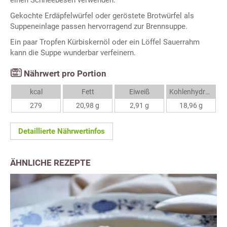
einen Schneebesen verwenden.
Gekochte Erdäpfelwürfel oder geröstete Brotwürfel als
Suppeneinlage passen hervorragend zur Brennsuppe.
Ein paar Tropfen Kürbiskernöl oder ein Löffel Sauerrahm
kann die Suppe wunderbar verfeinern.
Nährwert pro Portion
kcal
Fett
Eiweiß
Kohlenhydrate
279
20,98 g
2,91 g
18,96 g
Detaillierte Nährwertinfos
ÄHNLICHE REZEPTE