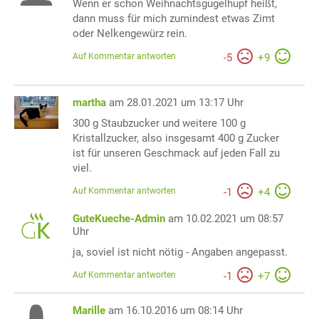
Wenn er schon Weihnachtsgugelhupf heißt,
dann muss für mich zumindest etwas Zimt
oder Nelkengewürz rein.
Auf Kommentar antworten
-
5
+
9
martha
am 28.01.2021 um 13:17 Uhr
300 g Staubzucker und weitere 100 g
Kristallzucker, also insgesamt 400 g Zucker
ist für unseren Geschmack auf jeden Fall zu
viel.
Auf Kommentar antworten
-
1
+
4
GuteKueche-Admin
am 10.02.2021 um 08:57
Uhr
ja, soviel ist nicht nötig - Angaben angepasst.
Auf Kommentar antworten
-
1
+
7
Marille
am 16.10.2016 um 08:14 Uhr