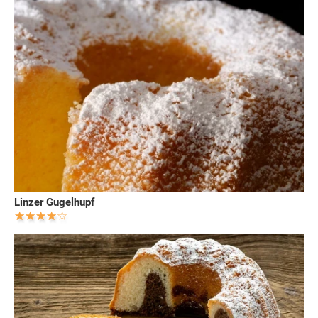
Linzer Gugelhupf