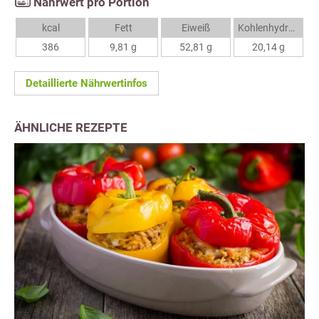
Nährwert pro Portion
kcal
Fett
Eiweiß
Kohlenhydrate
386
9,81 g
52,81 g
20,14 g
Detaillierte Nährwertinfos
ÄHNLICHE REZEPTE