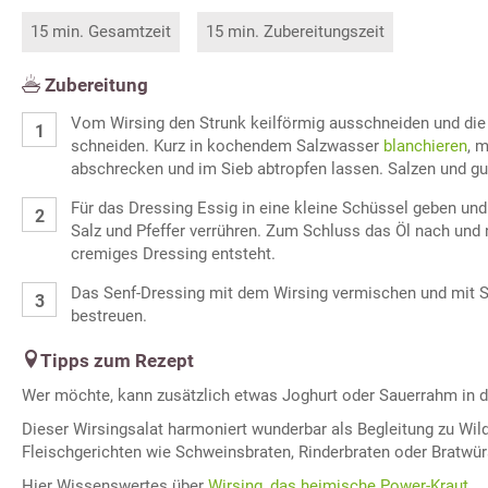
15 min. Gesamtzeit
15 min. Zubereitungszeit
Zubereitung
Vom Wirsing den Strunk keilförmig ausschneiden und die B
schneiden. Kurz in kochendem Salzwasser
blanchieren
, 
abschrecken und im Sieb abtropfen lassen. Salzen und g
Für das Dressing Essig in eine kleine Schüssel geben und
Salz und Pfeffer verrühren. Zum Schluss das Öl nach und 
cremiges Dressing entsteht.
Das Senf-Dressing mit dem Wirsing vermischen und mit S
bestreuen.
Tipps zum Rezept
Wer möchte, kann zusätzlich etwas Joghurt oder Sauerrahm in 
Dieser Wirsingsalat harmoniert wunderbar als Begleitung zu Wild
Fleischgerichten wie Schweinsbraten, Rinderbraten oder Bratwür
Hier Wissenswertes über
Wirsing, das heimische Power-Kraut