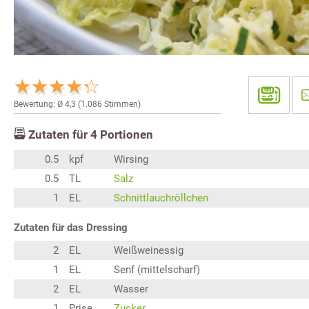
Bewertung: Ø
4,3
(
1.086
Stimmen)
Zutaten für
4
Portionen
0.5
kpf
Wirsing
0.5
TL
Salz
1
EL
Schnittlauchröllchen
Zutaten für das Dressing
2
EL
Weißweinessig
1
EL
Senf (mittelscharf)
2
EL
Wasser
1
Prise
Zucker