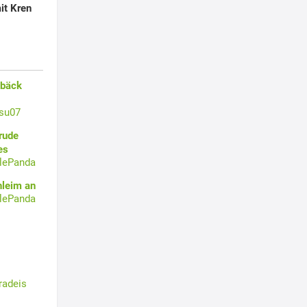
it Kren
ebäck
su07
rude
es
tlePanda
hleim an
tlePanda
radeis