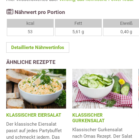
Nährwert pro Portion
kcal
Fett
Eiweiß
53
5,61 g
0,40 g
Detaillierte Nährwertinfos
ÄHNLICHE REZEPTE
KLASSISCHER EIERSALAT
KLASSISCHER
GURKENSALAT
Der klassische Eiersalat
Klassischer Gurkensalat
passt auf jedes Partybuffet
nach Omas Rezept. Der Salat
und schmeckt jedem. Das