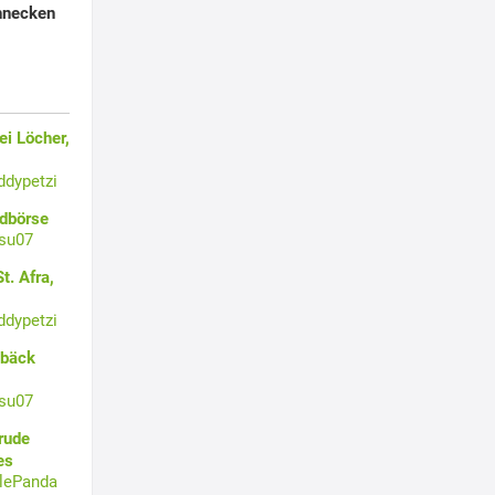
hnecken
i Löcher,
ddypetzi
ldbörse
su07
t. Afra,
ddypetzi
ebäck
su07
rude
es
tlePanda