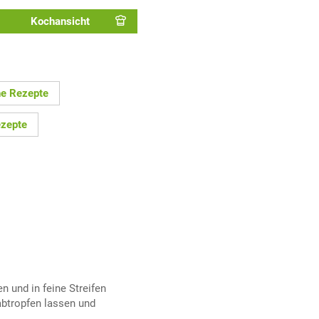
Kochansicht
he Rezepte
ezepte
n und in feine Streifen
abtropfen lassen und