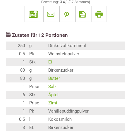
Bewertung: Ø
4,3
(
87
Stimmen)
Zutaten für
12
Portionen
250
g
Dinkelvollkornmehl
0.5
Pk
Weinsteinpulver
1
Stk
Ei
80
g
Birkenzucker
80
g
Butter
1
Prise
Salz
6
Stk
Äpfel
1
Prise
Zimt
1
Pk
Vanillepuddingpulver
0.5
l
Kokosmilch
3
EL
Birkenzucker