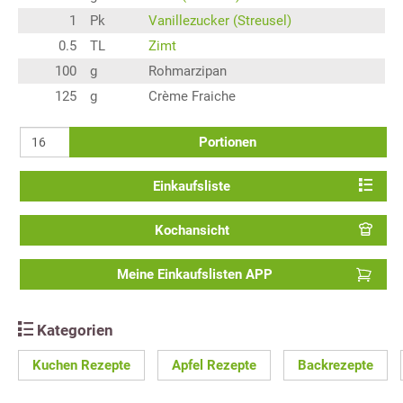
1
Pk
Vanillezucker (Streusel)
0.5
TL
Zimt
100
g
Rohmarzipan
125
g
Crème Fraiche
Portionen
Einkaufsliste
Kochansicht
Meine Einkaufslisten APP
Kategorien
Kuchen Rezepte
Apfel Rezepte
Backrezepte