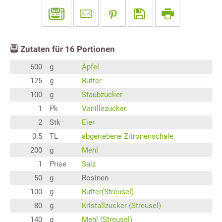
Zutaten für
16
Portionen
600
g
Äpfel
125
g
Butter
100
g
Staubzucker
1
Pk
Vanillezucker
2
Stk
Eier
0.5
TL
abgeriebene Zitronenschale
200
g
Mehl
1
Prise
Salz
50
g
Rosinen
100
g
Butter(Streusel)
80
g
Kristallzucker (Streusel)
140
g
Mehl (Streusel)