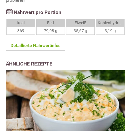
probieren!
Nährwert pro Portion
kcal
Fett
Eiweiß
Kohlenhydrate
869
79,98 g
35,67 g
3,19 g
Detaillierte Nährwertinfos
ÄHNLICHE REZEPTE