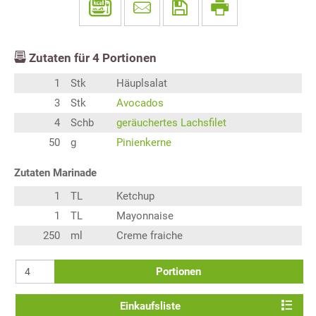
Zutaten für
4
Portionen
1
Stk
Häuplsalat
3
Stk
Avocados
4
Schb
geräuchertes Lachsfilet
50
g
Pinienkerne
Zutaten Marinade
1
TL
Ketchup
1
TL
Mayonnaise
250
ml
Creme fraiche
Portionen
Einkaufsliste