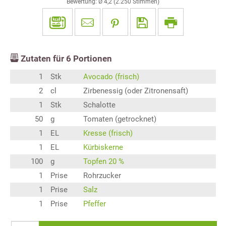
Bewertung: Ø
4,2
(
2.250
Stimmen)
Zutaten für
6
Portionen
1
Stk
Avocado (frisch)
2
cl
Zirbenessig (oder Zitronensaft)
1
Stk
Schalotte
50
g
Tomaten (getrocknet)
1
EL
Kresse (frisch)
1
EL
Kürbiskerne
100
g
Topfen 20 %
1
Prise
Rohrzucker
1
Prise
Salz
1
Prise
Pfeffer