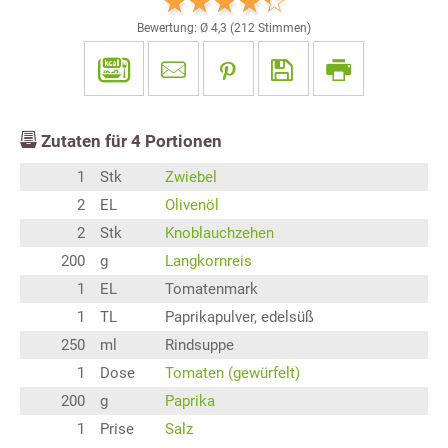
Bewertung: Ø
4,3
(
212
Stimmen)
Zutaten für
4
Portionen
1
Stk
Zwiebel
2
EL
Olivenöl
2
Stk
Knoblauchzehen
200
g
Langkornreis
1
EL
Tomatenmark
1
TL
Paprikapulver, edelsüß
250
ml
Rindsuppe
1
Dose
Tomaten (gewürfelt)
200
g
Paprika
1
Prise
Salz