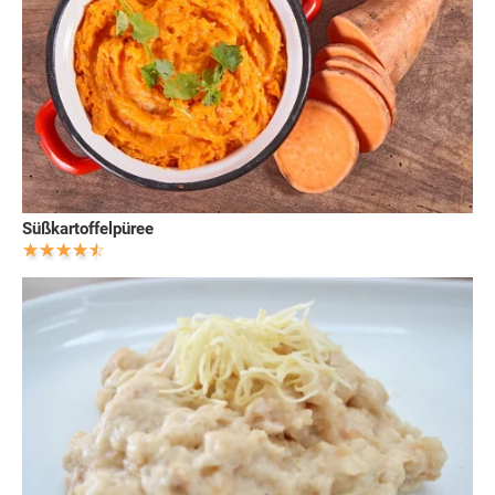
Süßkartoffelpüree