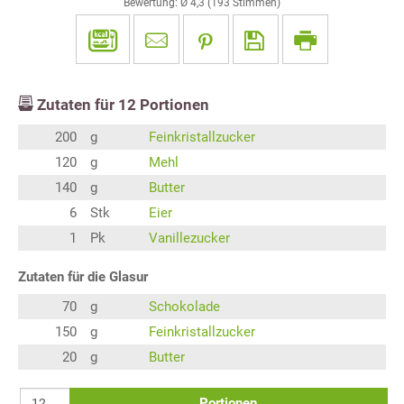
Bewertung: Ø
4,3
(
193
Stimmen)
Zutaten für
12
Portionen
200
g
Feinkristallzucker
120
g
Mehl
140
g
Butter
6
Stk
Eier
1
Pk
Vanillezucker
Zutaten für die Glasur
70
g
Schokolade
150
g
Feinkristallzucker
20
g
Butter
Portionen