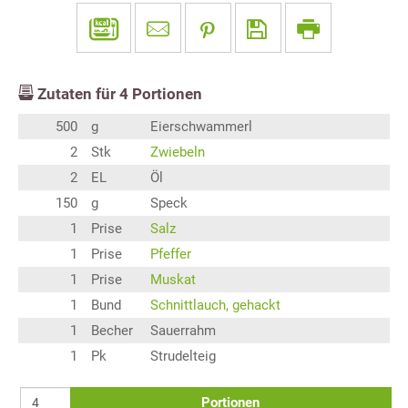
Zutaten für
4
Portionen
500
g
Eierschwammerl
2
Stk
Zwiebeln
2
EL
Öl
150
g
Speck
1
Prise
Salz
1
Prise
Pfeffer
1
Prise
Muskat
1
Bund
Schnittlauch, gehackt
1
Becher
Sauerrahm
1
Pk
Strudelteig
Portionen