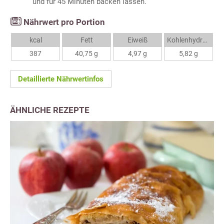
und für 45 Minuten backen lassen.
Nährwert pro Portion
kcal
Fett
Eiweiß
Kohlenhydrate
387
40,75 g
4,97 g
5,82 g
Detaillierte Nährwertinfos
ÄHNLICHE REZEPTE