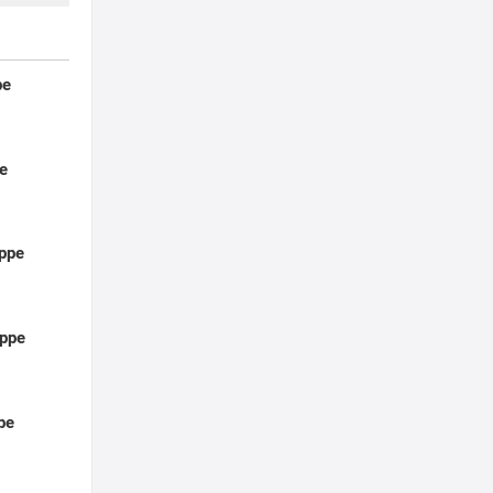
pe
e
ppe
ppe
pe