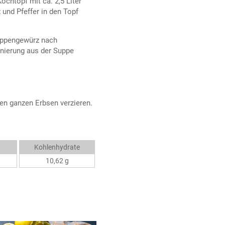
chtopf mit ca. 2,5 Liter
 und Pfeffer in den Topf
uppengewürz nach
rnierung aus der Suppe
den ganzen Erbsen verzieren.
Kohlenhydrate
10,62 g