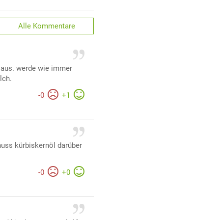
Alle
Kommentare
ll aus. werde wie immer
lch.
-
0
+
1
huss kürbiskernöl darüber
-
0
+
0