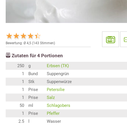
Bewertung: Ø
4,5
(
143
Stimmen)
Zutaten für
4
Portionen
250
g
Erbsen (TK)
1
Bund
Suppengrün
1
Stk
Suppenwürze
1
Prise
Petersilie
1
Prise
Salz
50
ml
Schlagobers
1
Prise
Pfeffer
2.5
l
Wasser