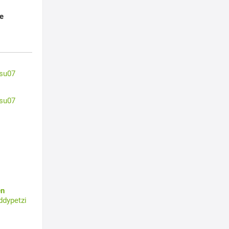
e
su07
su07
en
ddypetzi