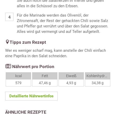
Sie auch noch die Salatherzen in Viertel und geben
alles in die Schüssel zu den Erbsen.
Für die Marinade werden das Olivenöl, der
Zitronensaft, der Rest der gehackten Chili sowie Salz
und Pfeffer gut verrührt und über den Salat gegossen.
Alles wird gut vermengt und auf Teller aufgeteilt.
Tipps zum Rezept
Wer es weniger scharf mag, kann anstelle der Chili einfach
eine Paprika in den Salat schneiden.
Nährwert pro Portion
kcal
Fett
Eiweiß
Kohlenhydrate
579
47,46 g
4,93 g
34,38 g
Detaillierte Nährwertinfos
ÄHNLICHE REZEPTE