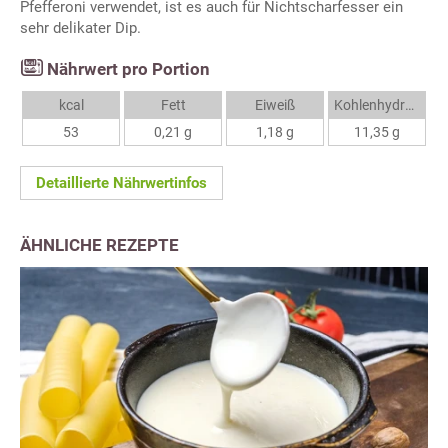
Pfefferoni verwendet, ist es auch für Nichtscharfesser ein
sehr delikater Dip.
Nährwert pro Portion
kcal
Fett
Eiweiß
Kohlenhydrate
53
0,21 g
1,18 g
11,35 g
Detaillierte Nährwertinfos
ÄHNLICHE REZEPTE