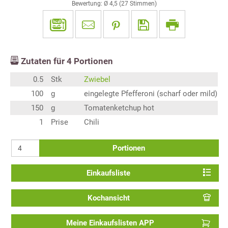
Bewertung: Ø
4,5
(
27
Stimmen)
Zutaten für
4
Portionen
0.5
Stk
Zwiebel
100
g
eingelegte Pfefferoni (scharf oder mild)
150
g
Tomatenketchup hot
1
Prise
Chili
Portionen
Einkaufsliste
Kochansicht
Meine Einkaufslisten APP