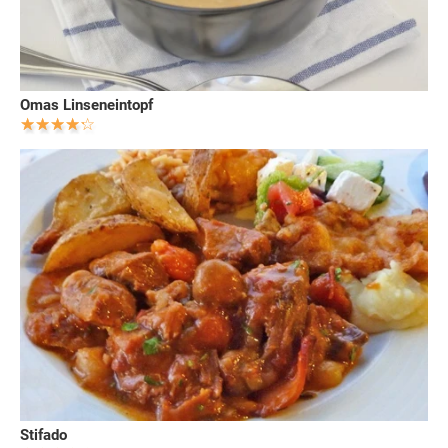
Omas Linseneintopf
Stifado