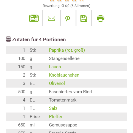
Bewertung: Ø
4,0
(
6
Stimmen)
Zutaten für
4
Portionen
1
Stk
Paprika (rot, groß)
100
g
Stangensellerie
150
g
Lauch
2
Stk
Knoblauchehen
3
EL
Olivenöl
500
g
Faschiertes vom Rind
4
EL
Tomatenmark
1
TL
Salz
1
Prise
Pfeffer
650
ml
Gemüsesuppe