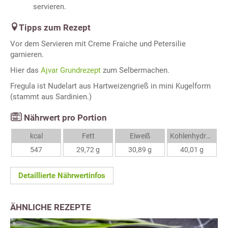
servieren.
Tipps zum Rezept
Vor dem Servieren mit Creme Fraiche und Petersilie
garnieren.
Hier das
Ajvar Grundrezept
zum Selbermachen.
Fregula ist Nudelart aus Hartweizengrieß in mini Kugelform
(stammt aus Sardinien.)
Nährwert pro Portion
kcal
Fett
Eiweiß
Kohlenhydrate
547
29,72 g
30,89 g
40,01 g
Detaillierte Nährwertinfos
ÄHNLICHE REZEPTE