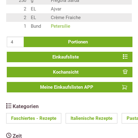
250
g
Fregola Sarda
2
EL
Ajvar
2
EL
Crème Fraiche
1
Bund
Petersilie
Portionen
Einkaufsliste
Kochansicht
Meine Einkaufslisten APP
Kategorien
Faschiertes - Rezepte
Italienische Rezepte
Past
Zeit