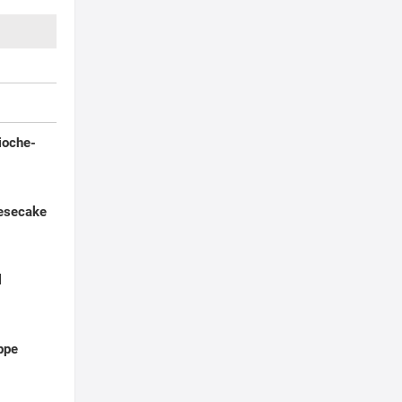
ioche-
esecake
l
ppe