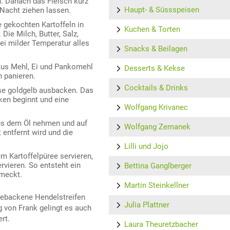
. Danach das Fleisch kurz
Haupt- & Süssspeisen
 Nacht ziehen lassen.
e gekochten Kartoffeln in
Kuchen & Torten
Die Milch, Butter, Salz,
ei milder Temperatur alles
Snacks & Beilagen
e aus Mehl, Ei und Pankomehl
Desserts & Kekse
n panieren.
Cocktails & Drinks
e goldgelb ausbacken. Das
cken beginnt und eine
Wolfgang Krivanec
aus dem Öl nehmen und auf
Wolfgang Zemanek
entfernt wird und die
Lilli und Jojo
m Kartoffelpüree servieren,
rvieren. So entsteht ein
Bettina Ganglberger
hmeckt.
Martin Steinkellner
 gebackene Hendelstreifen
Julia Plattner
 von Frank gelingt es auch
rt.
Laura Theuretzbacher