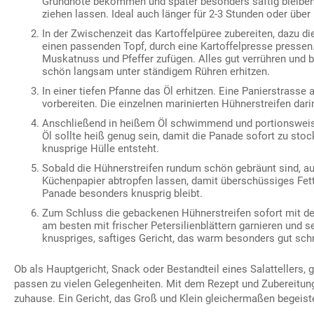
Grundnote bekommen und später besonders saftig bleiben
ziehen lassen. Ideal auch länger für 2-3 Stunden oder über
In der Zwischenzeit das Kartoffelpüree zubereiten, dazu di
einen passenden Topf, durch eine Kartoffelpresse pressen. 
Muskatnuss und Pfeffer zufügen. Alles gut verrühren und b
schön langsam unter ständigem Rühren erhitzen.
In einer tiefen Pfanne das Öl erhitzen. Eine Panierstrass
vorbereiten. Die einzelnen marinierten Hühnerstreifen dari
Anschließend in heißem Öl schwimmend und portionsweis
Öl sollte heiß genug sein, damit die Panade sofort zu sto
knusprige Hülle entsteht.
Sobald die Hühnerstreifen rundum schön gebräunt sind, 
Küchenpapier abtropfen lassen, damit überschüssiges Fett 
Panade besonders knusprig bleibt.
Zum Schluss die gebackenen Hühnerstreifen sofort mit de
am besten mit frischer Petersilienblättern garnieren und se
knuspriges, saftiges Gericht, das warm besonders gut sc
Ob als Hauptgericht, Snack oder Bestandteil eines Salattellers,
passen zu vielen Gelegenheiten. Mit dem Rezept und Zubereitung
zuhause. Ein Gericht, das Groß und Klein gleichermaßen begeiste