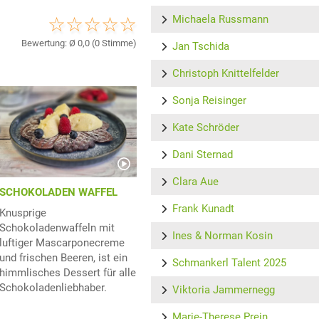
Michaela Russmann
Bewertung: Ø
0,0
(
0
Stimme)
Jan Tschida
Christoph Knittelfelder
Sonja Reisinger
Kate Schröder
Dani Sternad
Clara Aue
SCHOKOLADEN WAFFEL
Frank Kunadt
Knusprige
Schokoladenwaffeln mit
Ines & Norman Kosin
luftiger Mascarponecreme
und frischen Beeren, ist ein
Schmankerl Talent 2025
himmlisches Dessert für alle
Schokoladenliebhaber.
Viktoria Jammernegg
Marie-Therese Prein