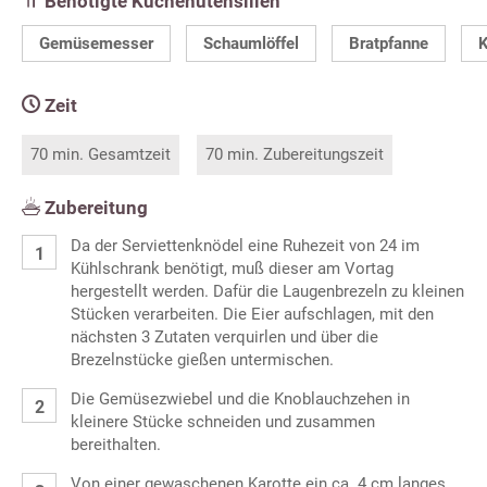
Benötigte Küchenutensilien
Gemüsemesser
Schaumlöffel
Bratpfanne
K
Zeit
70 min. Gesamtzeit
70 min. Zubereitungszeit
Zubereitung
Da der Serviettenknödel eine Ruhezeit von 24 im
Kühlschrank benötigt, muß dieser am Vortag
hergestellt werden. Dafür die Laugenbrezeln zu kleinen
Stücken verarbeiten. Die Eier aufschlagen, mit den
nächsten 3 Zutaten verquirlen und über die
Brezelnstücke gießen untermischen.
Die Gemüsezwiebel und die Knoblauchzehen in
kleinere Stücke schneiden und zusammen
bereithalten.
Von einer gewaschenen Karotte ein ca. 4 cm langes