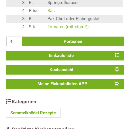
8
EL
Springrollsauce
4
Prise
Salz
8
Bl
Pak Choi oder Eisbergsalat
4
Stk
Tomaten (mittelgroß)
Portionen
Einkaufsliste
Kochansicht
Meine Einkaufslisten APP
Kategorien
Semmelknödel Rezepte