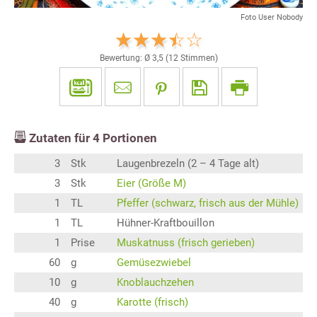
Foto User Nobody
Bewertung: Ø
3,5
(
12
Stimmen)
Zutaten für
4
Portionen
3
Stk
Laugenbrezeln (2 – 4 Tage alt)
3
Stk
Eier (Größe M)
1
TL
Pfeffer (schwarz, frisch aus der Mühle)
1
TL
Hühner-Kraftbouillon
1
Prise
Muskatnuss (frisch gerieben)
60
g
Gemüsezwiebel
10
g
Knoblauchzehen
40
g
Karotte (frisch)