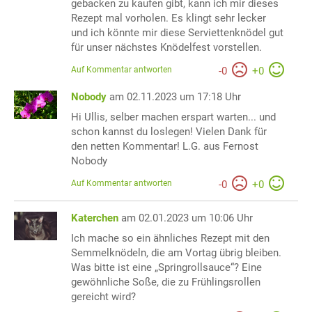
gebacken zu kaufen gibt, kann ich mir dieses
Rezept mal vorholen. Es klingt sehr lecker
und ich könnte mir diese Serviettenknödel gut
für unser nächstes Knödelfest vorstellen.
Auf Kommentar antworten
-
0
+
0
Nobody
am 02.11.2023 um 17:18 Uhr
Hi Ullis, selber machen erspart warten... und
schon kannst du loslegen! Vielen Dank für
den netten Kommentar! L.G. aus Fernost
Nobody
Auf Kommentar antworten
-
0
+
0
Katerchen
am 02.01.2023 um 10:06 Uhr
Ich mache so ein ähnliches Rezept mit den
Semmelknödeln, die am Vortag übrig bleiben.
Was bitte ist eine „Springrollsauce“? Eine
gewöhnliche Soße, die zu Frühlingsrollen
gereicht wird?