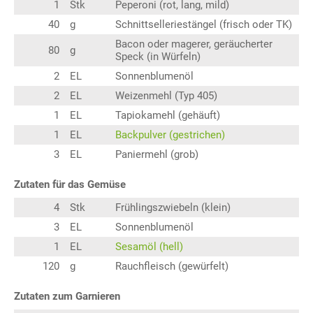
1
Stk
Peperoni (rot, lang, mild)
40
g
Schnittselleriestängel (frisch oder TK)
Bacon oder magerer, geräucherter
80
g
Speck (in Würfeln)
2
EL
Sonnenblumenöl
2
EL
Weizenmehl (Typ 405)
1
EL
Tapiokamehl (gehäuft)
1
EL
Backpulver (gestrichen)
3
EL
Paniermehl (grob)
Zutaten für das Gemüse
4
Stk
Frühlingszwiebeln (klein)
3
EL
Sonnenblumenöl
1
EL
Sesamöl (hell)
120
g
Rauchfleisch (gewürfelt)
Zutaten zum Garnieren