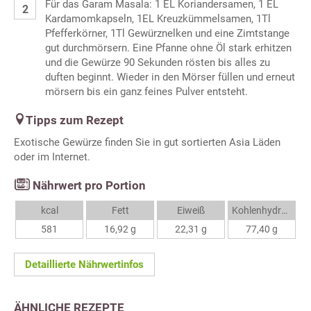
Für das Garam Masala: 1 EL Koriandersamen, 1 EL
Kardamomkapseln, 1EL Kreuzkümmelsamen, 1Tl
Pfefferkörner, 1Tl Gewürznelken und eine Zimtstange
gut durchmörsern. Eine Pfanne ohne Öl stark erhitzen
und die Gewürze 90 Sekunden rösten bis alles zu
duften beginnt. Wieder in den Mörser füllen und erneut
mörsern bis ein ganz feines Pulver entsteht.
Tipps zum Rezept
Exotische Gewürze finden Sie in gut sortierten Asia Läden
oder im Internet.
Nährwert pro Portion
kcal
Fett
Eiweiß
Kohlenhydrate
581
16,92 g
22,31 g
77,40 g
Detaillierte Nährwertinfos
ÄHNLICHE REZEPTE