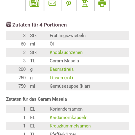
Zutaten für
4
Portionen
3
Stk
Frühlingszwiebeln
60
ml
Öl
3
Stk
Knoblauchzehen
3
TL
Garam Masala
200
g
Basmatireis
250
g
Linsen (rot)
750
ml
Gemüsesuppe (klar)
Zutaten für das Garam Masala
1
EL
Koriandersamen
1
EL
Kardamomkapseln
1
EL
Kreuzkümmelsamen
1
TL
Pfefferkörner