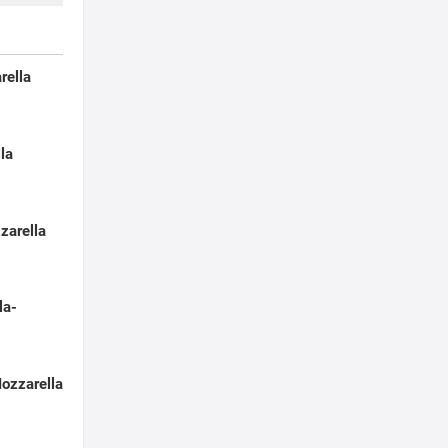
rella
la
zarella
la-
ozzarella