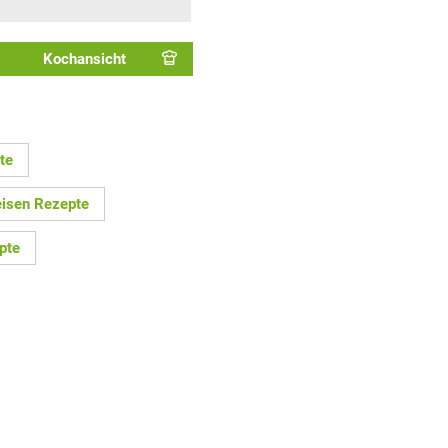
Kochansicht
te
isen Rezepte
pte