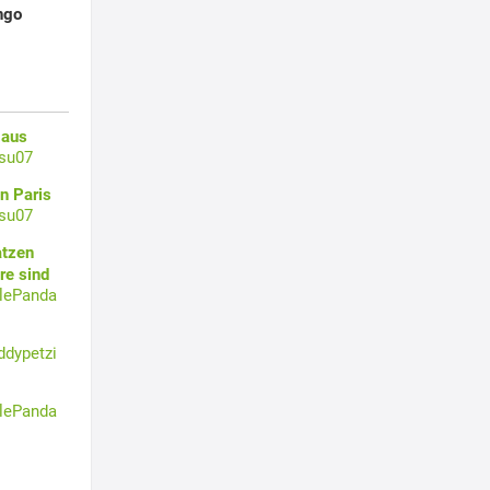
ngo
 aus
su07
n Paris
su07
atzen
re sind
tlePanda
ddypetzi
tlePanda