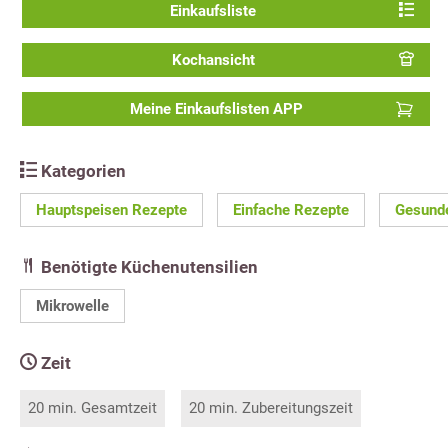
Einkaufsliste
Kochansicht
Meine Einkaufslisten APP
Kategorien
Hauptspeisen Rezepte
Einfache Rezepte
Gesund
Benötigte Küchenutensilien
Mikrowelle
Zeit
20 min. Gesamtzeit
20 min. Zubereitungszeit