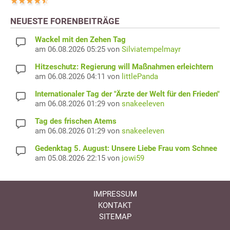
NEUESTE FORENBEITRÄGE
Wackel mit den Zehen Tag
am 06.08.2026 05:25 von
Silviatempelmayr
Hitzeschutz: Regierung will Maßnahmen erleichtern
am 06.08.2026 04:11 von
littlePanda
Internationaler Tag der "Ärzte der Welt für den Frieden"
am 06.08.2026 01:29 von
snakeeleven
Tag des frischen Atems
am 06.08.2026 01:29 von
snakeeleven
Gedenktag 5. August: Unsere Liebe Frau vom Schnee
am 05.08.2026 22:15 von
jowi59
IMPRESSUM
KONTAKT
SITEMAP