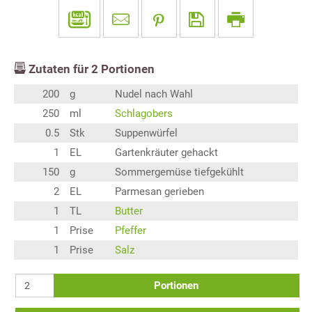
Zutaten für
2
Portionen
200
g
Nudel nach Wahl
250
ml
Schlagobers
0.5
Stk
Suppenwürfel
1
EL
Gartenkräuter gehackt
150
g
Sommergemüse tiefgekühlt
2
EL
Parmesan gerieben
1
TL
Butter
1
Prise
Pfeffer
1
Prise
Salz
Portionen