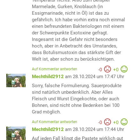
Marmelade, Gurken, Knoblauch (in
Essigmarinade, nicht in Öl) ist das zu
gefährlich. Ich habe vorhin extra noch einmal
einen befreundeten Bakteriologen mit einem
der Schwerpunkte Exotoxine gefragt.
Insgesamt ist die Gefahr nicht besonders
hoch, aber in Anbetracht des Umstandes,
dass Botulismustoxin das stärkste Gift der
Welt ist, aber schon zu berücksichtigen.
Auf Kommentar antworten
-
0
+
0
Mechthild2912
am 28.10.2024 um 17:47 Uhr
Sorry, falsche Formulierung. Sauerprodukte
sind natürlich unbedenklich. Aber Alles
Fleisch und Wurst Eingekochte, oder auch
Bohnen, sind nicht ohne Bedenken bei 100
Grad möglich.
Auf Kommentar antworten
-
0
+
0
Mechthild2912
am 28.10.2024 um 17:44 Uhr
Auf jeden Fall klingt die Pastete wirklich gut