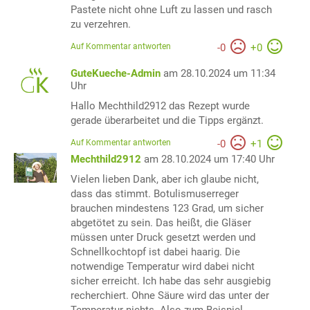
Pastete nicht ohne Luft zu lassen und rasch
zu verzehren.
Auf Kommentar antworten
-
0
+
0
GuteKueche-Admin
am 28.10.2024 um 11:34
Uhr
Hallo Mechthild2912 das Rezept wurde
gerade überarbeitet und die Tipps ergänzt.
Auf Kommentar antworten
-
0
+
1
Mechthild2912
am 28.10.2024 um 17:40 Uhr
Vielen lieben Dank, aber ich glaube nicht,
dass das stimmt. Botulismuserreger
brauchen mindestens 123 Grad, um sicher
abgetötet zu sein. Das heißt, die Gläser
müssen unter Druck gesetzt werden und
Schnellkochtopf ist dabei haarig. Die
notwendige Temperatur wird dabei nicht
sicher erreicht. Ich habe das sehr ausgiebig
recherchiert. Ohne Säure wird das unter der
Temperatur nichts. Also zum Beispiel