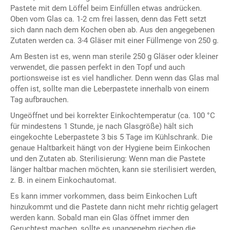
Pastete mit dem Löffel beim Einfüllen etwas andrücken.
Oben vom Glas ca. 1-2 cm frei lassen, denn das Fett setzt
sich dann nach dem Kochen oben ab. Aus den angegebenen
Zutaten werden ca. 3-4 Gläser mit einer Füllmenge von 250 g.
Am Besten ist es, wenn man sterile 250 g Gläser oder kleiner
verwendet, die passen perfekt in den Topf und auch
portionsweise ist es viel handlicher. Denn wenn das Glas mal
offen ist, sollte man die Leberpastete innerhalb von einem
Tag aufbrauchen.
Ungeöffnet und bei korrekter Einkochtemperatur (ca. 100 °C
für mindestens 1 Stunde, je nach Glasgröße) hält sich
eingekochte Leberpastete 3 bis 5 Tage im Kühlschrank. Die
genaue Haltbarkeit hängt von der Hygiene beim Einkochen
und den Zutaten ab. Sterilisierung: Wenn man die Pastete
länger haltbar machen möchten, kann sie sterilisiert werden,
z. B. in einem Einkochautomat.
Es kann immer vorkommen, dass beim Einkochen Luft
hinzukommt und die Pastete dann nicht mehr richtig gelagert
werden kann. Sobald man ein Glas öffnet immer den
Geruchtest machen, sollte es unangenehm riechen die