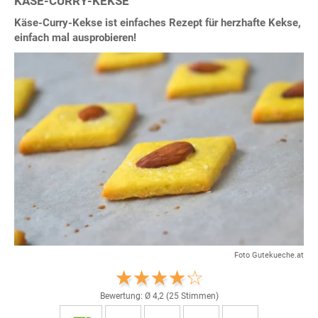
KÄSE-CURRY-KEKSE
Käse-Curry-Kekse ist einfaches Rezept für herzhafte Kekse,
einfach mal ausprobieren!
Foto Gutekueche.at
Bewertung: Ø
4,2
(
25
Stimmen)