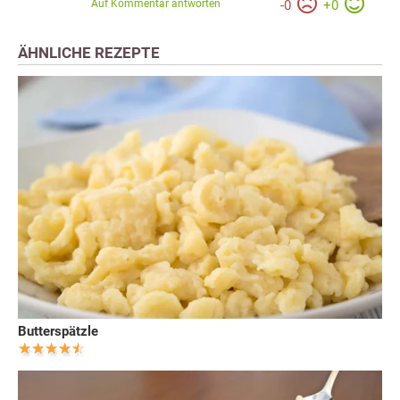
Auf Kommentar antworten
-
0
+
0
ÄHNLICHE REZEPTE
Butterspätzle