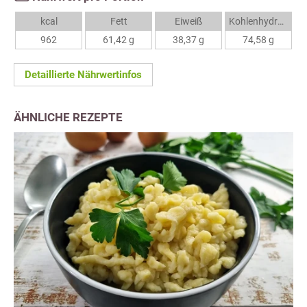
kcal
Fett
Eiweiß
Kohlenhydrate
962
61,42 g
38,37 g
74,58 g
Detaillierte Nährwertinfos
ÄHNLICHE REZEPTE