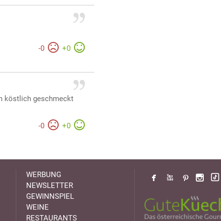
-
0
+
0
ch köstlich geschmeckt
-
0
+
0
WERBUNG
NEWSLETTER
GEWINNSPIEL
WEINE
RESTAURANTS