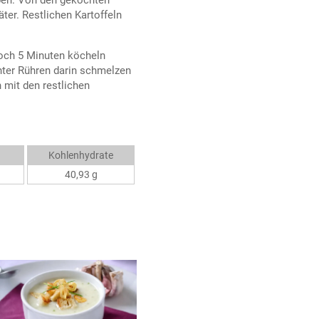
ben. Von den gekochten
äter. Restlichen Kartoffeln
och 5 Minuten köcheln
ter Rühren darin schmelzen
mit den restlichen
Kohlenhydrate
40,93 g