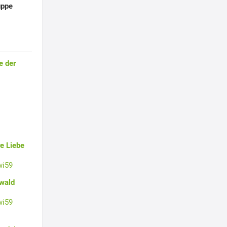
uppe
e der
e Liebe
wi59
swald
wi59