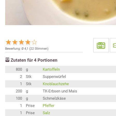
Bewertung: Ø
4,1
(
22
Stimmen)
Zutaten für
4
Portionen
800
g
Kartoffeln
2
Stk
Suppenwürfel
1
Stk
Knoblauchzehe
200
g
TK-Erbsen und Mais
100
g
Schmelzkäse
1
Prise
Pfeffer
1
Prise
Salz