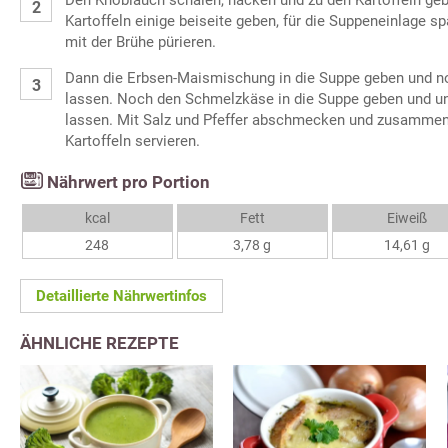
Den Knoblauch schälen, hacken und zu den Kartoffeln ge
Kartoffeln einige beiseite geben, für die Suppeneinlage sp
mit der Brühe pürieren.
Dann die Erbsen-Maismischung in die Suppe geben und n
lassen. Noch den Schmelzkäse in die Suppe geben und un
lassen. Mit Salz und Pfeffer abschmecken und zusammen 
Kartoffeln servieren.
Nährwert pro Portion
kcal
Fett
Eiweiß
248
3,78 g
14,61 g
Detaillierte Nährwertinfos
ÄHNLICHE REZEPTE