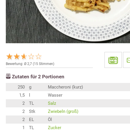
Bewertung: Ø
2,7
(
15
Stimmen)
Zutaten für
2
Portionen
250
g
Maccheroni (kurz)
1,5
l
Wasser
2
TL
Salz
2
Stk
Zwiebeln (groß)
2
EL
Öl
1
TL
Zucker