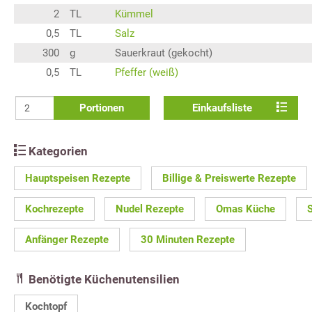
2
TL
Kümmel
0,5
TL
Salz
300
g
Sauerkraut (gekocht)
0,5
TL
Pfeffer (weiß)
Portionen
Einkaufsliste
Kategorien
Hauptspeisen Rezepte
Billige & Preiswerte Rezepte
Kochrezepte
Nudel Rezepte
Omas Küche
Anfänger Rezepte
30 Minuten Rezepte
Benötigte Küchenutensilien
Kochtopf