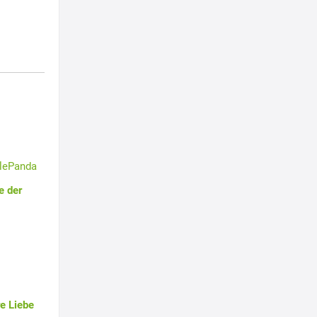
tlePanda
e der
e Liebe