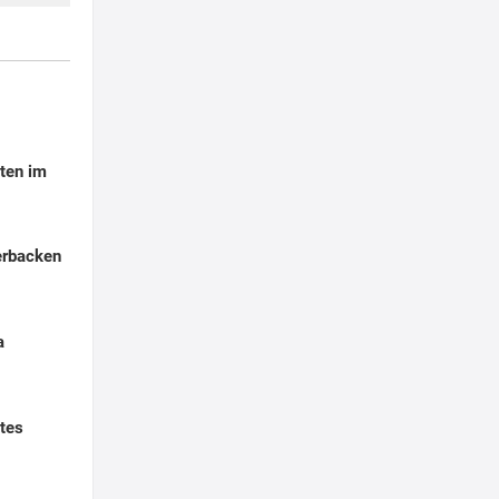
ten im
erbacken
a
tes