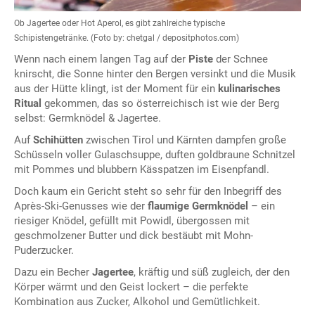
Ob Jagertee oder Hot Aperol, es gibt zahlreiche typische
Schipistengetränke. (Foto by: chetgal / depositphotos.com)
Wenn nach einem langen Tag auf der
Piste
der Schnee
knirscht, die Sonne hinter den Bergen versinkt und die Musik
aus der Hütte klingt, ist der Moment für ein
kulinarisches
Ritual
gekommen, das so österreichisch ist wie der Berg
selbst: Germknödel & Jagertee.
Auf
Schihütten
zwischen Tirol und Kärnten dampfen große
Schüsseln voller Gulaschsuppe, duften goldbraune Schnitzel
mit Pommes und blubbern Kässpatzen im Eisenpfandl.
Doch kaum ein Gericht steht so sehr für den Inbegriff des
Après-Ski-Genusses wie der
flaumige Germknödel
– ein
riesiger Knödel, gefüllt mit Powidl, übergossen mit
geschmolzener Butter und dick bestäubt mit Mohn-
Puderzucker.
Dazu ein Becher
Jagertee
, kräftig und süß zugleich, der den
Körper wärmt und den Geist lockert – die perfekte
Kombination aus Zucker, Alkohol und Gemütlichkeit.