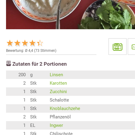
Bewertung: Ø
4,4
(
73
Stimmen)
Zutaten für
2
Portionen
200
g
Linsen
2
Stk
Karotten
1
Stk
Zucchini
1
Stk
Schalotte
1
Stk
Knoblauchzehe
2
Stk
Pflanzenöl
1
EL
Ingwer
1
Stk
Chilischote