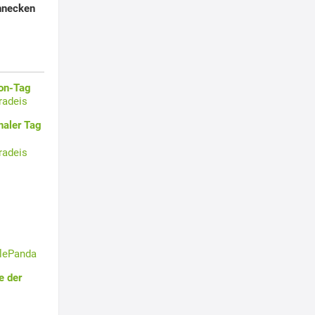
hnecken
oon-Tag
radeis
naler Tag
radeis
tlePanda
e der