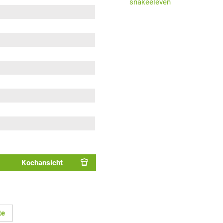
snakeeleven
Kochansicht
te