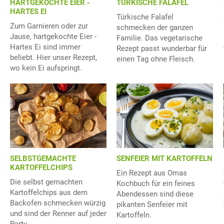
HARTGEKOCHTE EIER -
TÜRKISCHE FALAFEL
HARTES EI
Türkische Falafel
Zum Garnieren oder zur
schmecken der ganzen
Jause, hartgekochte Eier -
Familie. Das vegetarische
Hartes Ei sind immer
Rezept passt wunderbar für
beliebt. Hier unser Rezept,
einen Tag ohne Fleisch.
wo kein Ei aufspringt.
SELBSTGEMACHTE
SENFEIER MIT KARTOFFELN
KARTOFFELCHIPS
Ein Rezept aus Omas
Die selbst gemachten
Kochbuch für ein feines
Kartoffelchips aus dem
Abendessen sind diese
Backofen schmecken würzig
pikanten Senfeier mit
und sind der Renner auf jeder
Kartoffeln.
Party.