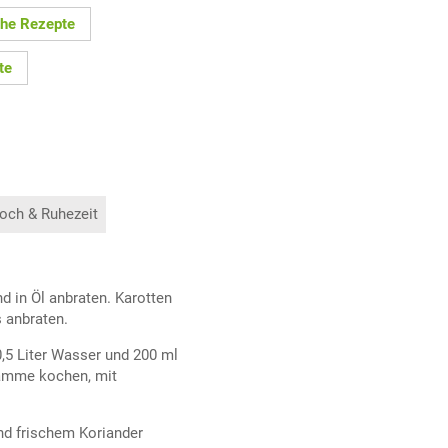
che Rezepte
te
och & Ruhezeit
nd in Öl anbraten. Karotten
 anbraten.
0,5 Liter Wasser und 200 ml
lamme kochen, mit
nd frischem Koriander