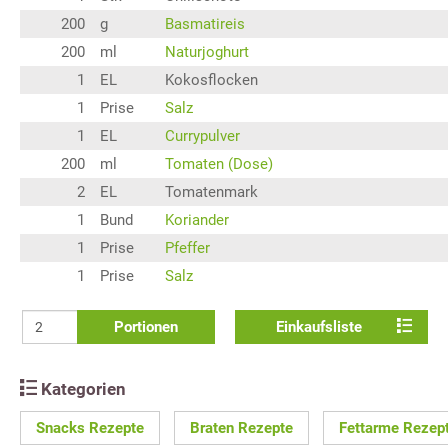
200
g
Basmatireis
200
ml
Naturjoghurt
1
EL
Kokosflocken
1
Prise
Salz
1
EL
Currypulver
200
ml
Tomaten (Dose)
2
EL
Tomatenmark
1
Bund
Koriander
1
Prise
Pfeffer
1
Prise
Salz
Portionen
Einkaufsliste
Kategorien
Snacks Rezepte
Braten Rezepte
Fettarme Rezep