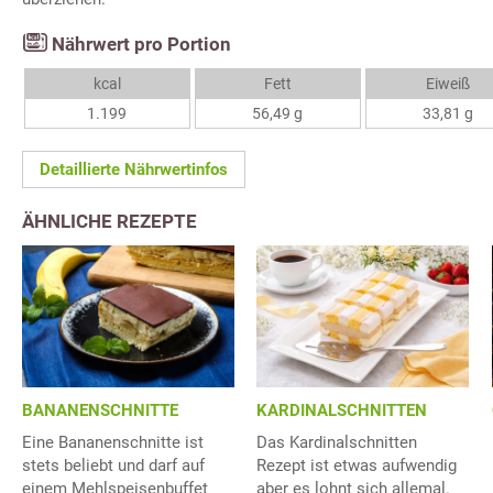
Nährwert pro Portion
kcal
Fett
Eiweiß
1.199
56,49 g
33,81 g
Detaillierte Nährwertinfos
ÄHNLICHE REZEPTE
BANANENSCHNITTE
KARDINALSCHNITTEN
Eine Bananenschnitte ist
Das Kardinalschnitten
stets beliebt und darf auf
Rezept ist etwas aufwendig
einem Mehlspeisenbuffet
aber es lohnt sich allemal.