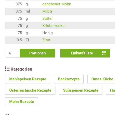
375
g
geriebener Mohn
375
ml
Milch
75
g
Butter
75
g
Kristallzucker
75
g
Honig
0.5
TL
Zimt
Portionen
Einkaufsliste
Kategorien
Mehlspeisen Rezepte
Backrezepte
Omas Küche
Österreichische Rezepte
Süßspeisen Rezepte
Ha
Mohn Rezepte