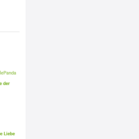
tlePanda
e der
e Liebe