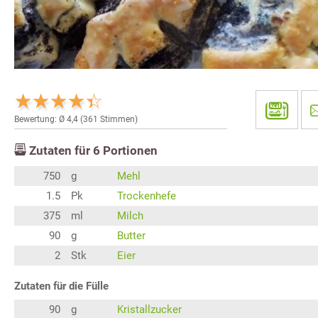
Bewertung: Ø
4,4
(
361
Stimmen)
Zutaten für
6
Portionen
750
g
Mehl
1.5
Pk
Trockenhefe
375
ml
Milch
90
g
Butter
2
Stk
Eier
Zutaten für die Fülle
90
g
Kristallzucker