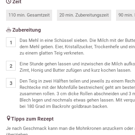
Zeit
110 min. Gesamtzeit
20 min. Zubereitungszeit
90 min.
Zubereitung
Das Mehl in eine Schüssel sieben. Die Milch mit der But
dem Mehl geben. Eier, Kristallzucker, Trockenhefe und ei
zu einem glatten Teig verkneten.
Eine Stunde gehen lassen und inzwischen die Milch aufk
Zimt, Honig und Butter zufügen und kurz kochen lassen.
Den Teig in zwei Hälften teilen und jeweils zu einem Rech
Rechtecke mit der Mohnfülle bestreichen( geht am besten
zusammen rollen. 3 cm dicke Rollen abschneiden und 3 m
Blech legen und nochmals etwas gehen lassen. Mit verqui
bei 180 Grad im Backrohr goldbraun backen.
Tipps zum Rezept
Je nach Geschmack kann man die Mohnkronen anzuckern oder a
überziehen.