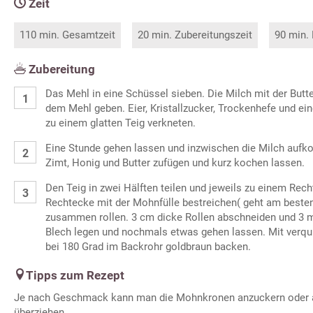
Zeit
110 min. Gesamtzeit
20 min. Zubereitungszeit
90 min.
Zubereitung
Das Mehl in eine Schüssel sieben. Die Milch mit der But
dem Mehl geben. Eier, Kristallzucker, Trockenhefe und ei
zu einem glatten Teig verkneten.
Eine Stunde gehen lassen und inzwischen die Milch aufk
Zimt, Honig und Butter zufügen und kurz kochen lassen.
Den Teig in zwei Hälften teilen und jeweils zu einem Rech
Rechtecke mit der Mohnfülle bestreichen( geht am besten
zusammen rollen. 3 cm dicke Rollen abschneiden und 3 m
Blech legen und nochmals etwas gehen lassen. Mit verqui
bei 180 Grad im Backrohr goldbraun backen.
Tipps zum Rezept
Je nach Geschmack kann man die Mohnkronen anzuckern oder a
überziehen.