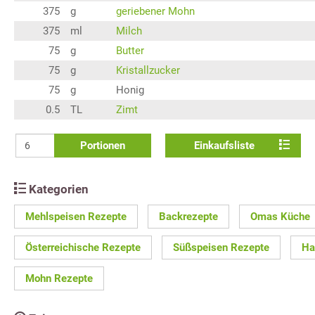
375
g
geriebener Mohn
375
ml
Milch
75
g
Butter
75
g
Kristallzucker
75
g
Honig
0.5
TL
Zimt
Portionen
Einkaufsliste
Kategorien
Mehlspeisen Rezepte
Backrezepte
Omas Küche
Österreichische Rezepte
Süßspeisen Rezepte
Ha
Mohn Rezepte