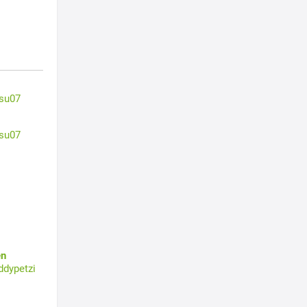
su07
su07
en
ddypetzi