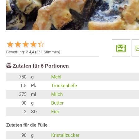
Bewertung: Ø
4,4
(
361
Stimmen)
Zutaten für
6
Portionen
750
g
Mehl
1.5
Pk
Trockenhefe
375
ml
Milch
90
g
Butter
2
Stk
Eier
Zutaten für die Fülle
90
g
Kristallzucker