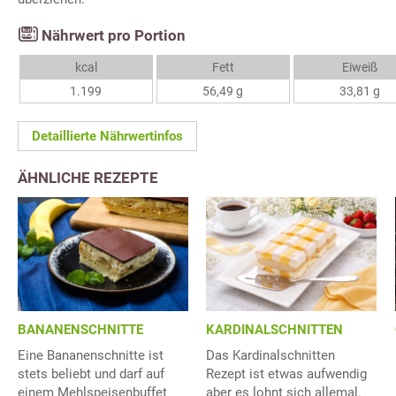
Nährwert pro Portion
kcal
Fett
Eiweiß
1.199
56,49 g
33,81 g
Detaillierte Nährwertinfos
ÄHNLICHE REZEPTE
BANANENSCHNITTE
KARDINALSCHNITTEN
Eine Bananenschnitte ist
Das Kardinalschnitten
stets beliebt und darf auf
Rezept ist etwas aufwendig
einem Mehlspeisenbuffet
aber es lohnt sich allemal.