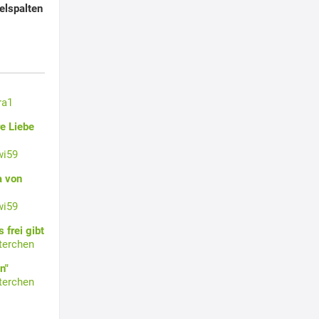
elspalten
ra1
e Liebe
wi59
a von
wi59
 frei gibt
terchen
n"
terchen