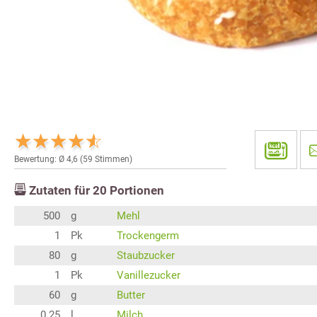
Bewertung: Ø
4,6
(
59
Stimmen)
Zutaten für
20
Portionen
500
g
Mehl
1
Pk
Trockengerm
80
g
Staubzucker
1
Pk
Vanillezucker
60
g
Butter
0.25
l
Milch