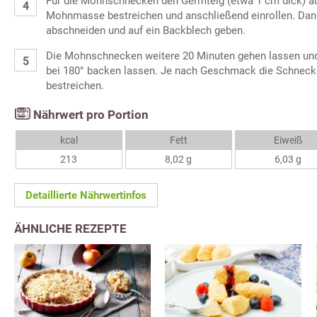
Für die Mohnschnecken den Germteig (etwa 1 cm dick) au
Mohnmasse bestreichen und anschließend einrollen. Dan
abschneiden und auf ein Backblech geben.
Die Mohnschnecken weitere 20 Minuten gehen lassen und
bei 180° backen lassen. Je nach Geschmack die Schnecke
bestreichen.
Nährwert pro Portion
kcal
Fett
Eiweiß
213
8,02 g
6,03 g
Detaillierte Nährwertinfos
ÄHNLICHE REZEPTE