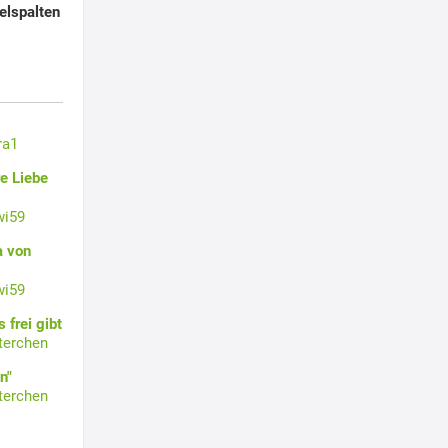
elspalten
ra1
e Liebe
wi59
a von
wi59
 frei gibt
terchen
n"
terchen