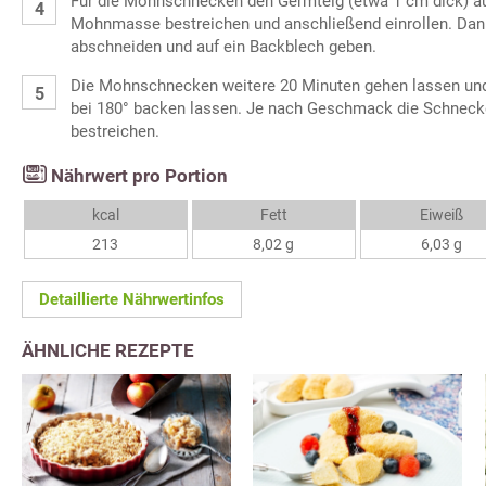
Für die Mohnschnecken den Germteig (etwa 1 cm dick) au
Mohnmasse bestreichen und anschließend einrollen. Dan
abschneiden und auf ein Backblech geben.
Die Mohnschnecken weitere 20 Minuten gehen lassen und
bei 180° backen lassen. Je nach Geschmack die Schnecke
bestreichen.
Nährwert pro Portion
kcal
Fett
Eiweiß
213
8,02 g
6,03 g
Detaillierte Nährwertinfos
ÄHNLICHE REZEPTE