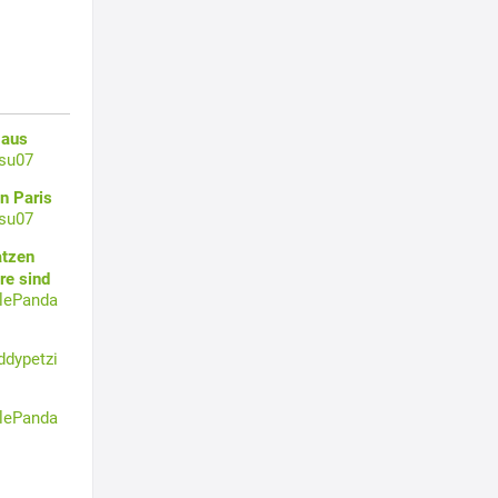
 aus
su07
n Paris
su07
atzen
re sind
tlePanda
ddypetzi
tlePanda