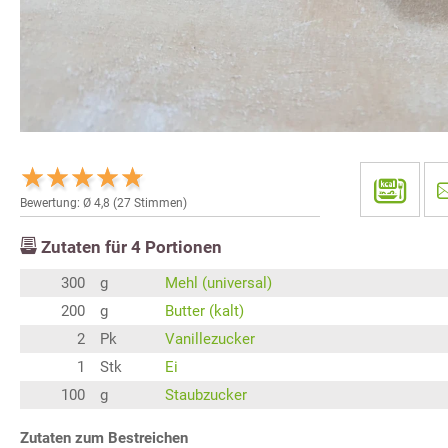
Bewertung: Ø
4,8
(
27
Stimmen)
Zutaten für
4
Portionen
300
g
Mehl (universal)
200
g
Butter (kalt)
2
Pk
Vanillezucker
1
Stk
Ei
100
g
Staubzucker
Zutaten zum Bestreichen