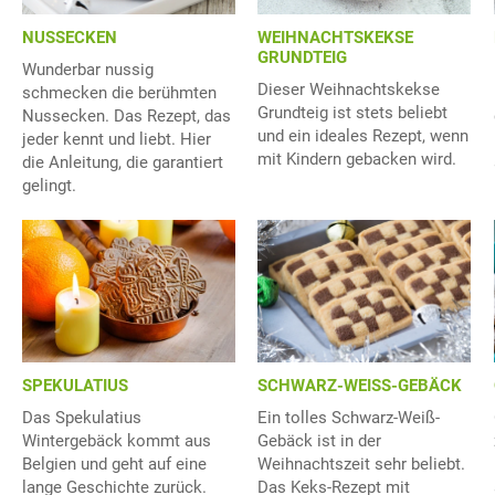
NUSSECKEN
WEIHNACHTSKEKSE
GRUNDTEIG
Wunderbar nussig
Dieser Weihnachtskekse
schmecken die berühmten
Grundteig ist stets beliebt
Nussecken. Das Rezept, das
und ein ideales Rezept, wenn
jeder kennt und liebt. Hier
mit Kindern gebacken wird.
die Anleitung, die garantiert
gelingt.
SCHWARZ-WEISS-GEBÄCK
SPEKULATIUS
Ein tolles Schwarz-Weiß-
Das Spekulatius
Gebäck ist in der
Wintergebäck kommt aus
Weihnachtszeit sehr beliebt.
Belgien und geht auf eine
Das Keks-Rezept mit
lange Geschichte zurück.