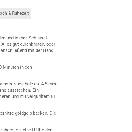
och & Ruhezeit
den und in eine Schüssel
 Alles gut durchkneten, oder
d anschließend mit der Hand
30 Minuten in den
 einem Nudelholz ca. 4-5 mm
erne ausstechen. Ein
ieren und mit verquriltem Ei
terhitze goldgelb backen. Die
ubereiten, eine Hälfte der