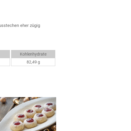
usstechen eher zügig
Kohlenhydrate
82,49 g