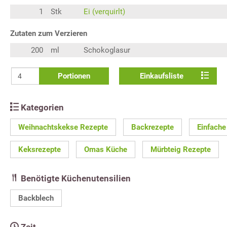
1
Stk
Ei (verquirlt)
Zutaten zum Verzieren
200
ml
Schokoglasur
Portionen
Einkaufsliste
Kategorien
Weihnachtskekse Rezepte
Backrezepte
Einfache
Keksrezepte
Omas Küche
Mürbteig Rezepte
Benötigte Küchenutensilien
Backblech