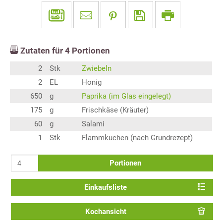
Zutaten für
4
Portionen
2
Stk
Zwiebeln
2
EL
Honig
650
g
Paprika (im Glas eingelegt)
175
g
Frischkäse (Kräuter)
60
g
Salami
1
Stk
Flammkuchen (nach Grundrezept)
Portionen
Einkaufsliste
Kochansicht