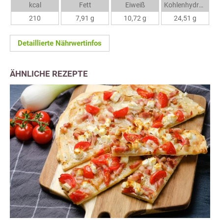
kcal
Fett
Eiweiß
Kohlenhydrate
210
7,91 g
10,72 g
24,51 g
Detaillierte Nährwertinfos
ÄHNLICHE REZEPTE