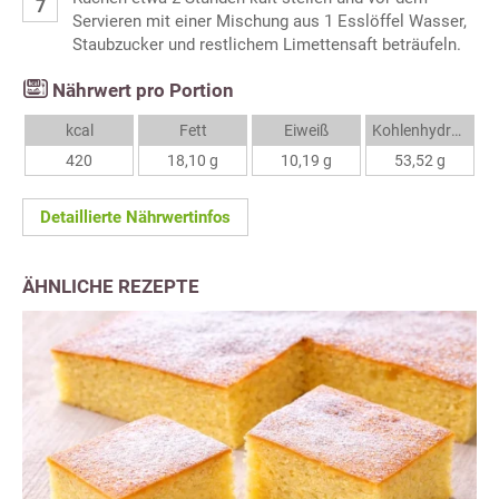
Servieren mit einer Mischung aus 1 Esslöffel Wasser,
Staubzucker und restlichem Limettensaft beträufeln.
Nährwert pro Portion
kcal
Fett
Eiweiß
Kohlenhydrate
420
18,10 g
10,19 g
53,52 g
Detaillierte Nährwertinfos
ÄHNLICHE REZEPTE